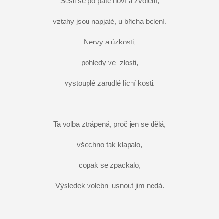
Sešli se po páté noví a zvolení,
vztahy jsou napjaté, u břicha bolení.
Nervy a úzkosti,
pohledy ve
zlosti,
vystouplé zarudlé lícní kosti.
Ta volba ztrápená, proč jen se dělá,
všechno tak klapalo,
copak se zpackalo,
Výsledek volební usnout jim nedá.