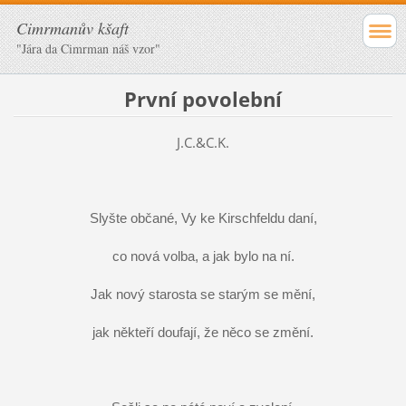
Cimrmanův kšaft
"Jára da Cimrman náš vzor"
První povolební
J.C.&C.K.
Slyšte občané, Vy ke Kirschfeldu daní,
co nová volba, a jak bylo na ní.
Jak nový starosta se starým se mění,
jak někteří doufají, že něco se změní.