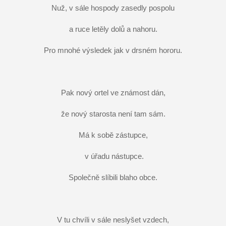
Nuž, v sále hospody zasedly pospolu
a ruce letěly dolů a nahoru.
Pro mnohé výsledek jak v drsném hororu.
Pak nový ortel ve známost dán,
že nový starosta není tam sám.
Má k sobě zástupce,
v úřadu nástupce.
Společně slíbili blaho obce.
V tu chvíli v sále neslyšet vzdech,