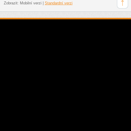
Zobrazit:
Mobilní verzi
|
Standardní verzi
Veškerá podobnost se skutečností je "čistě