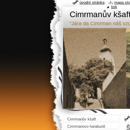
úvodní stránka
mapa str
tisk
Cimrmanův kšaf
"Jára da Cimrman náš vzo
Cimrmanův kšaft
Cimrmanovo haraburdí
Š