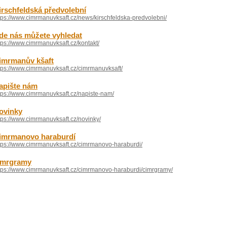
irschfeldská předvolební
tps://www.cimrmanuvksaft.cz/news/kirschfeldska-predvolebni/
de nás můžete vyhledat
tps://www.cimrmanuvksaft.cz/kontakt/
imrmanův kšaft
tps://www.cimrmanuvksaft.cz/cimrmanuvksaft/
apište nám
tps://www.cimrmanuvksaft.cz/napiste-nam/
ovinky
tps://www.cimrmanuvksaft.cz/novinky/
imrmanovo haraburdí
tps://www.cimrmanuvksaft.cz/cimrmanovo-haraburdi/
imrgramy
tps://www.cimrmanuvksaft.cz/cimrmanovo-haraburdi/cimrgramy/