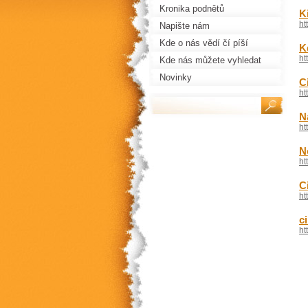
Kronika podnětů
K
ht
Napište nám
Kde o nás vědí čí píší
K
ht
Kde nás můžete vyhledat
Novinky
C
ht
N
ht
N
ht
C
ht
c
ht