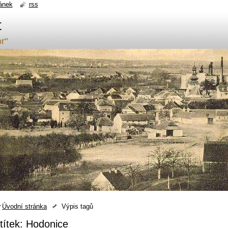
ánek
rss
t
r"
Úvodní stránka
Výpis tagů
títek: Hodonice