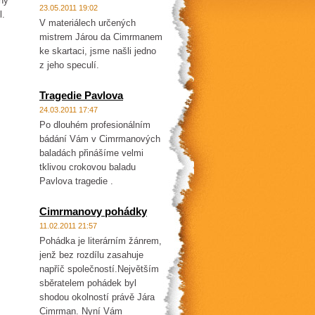
ný
23.05.2011 19:02
l.
V materiálech určených
mistrem Járou da Cimrmanem
ke skartaci, jsme našli jedno
z jeho speculí.
Tragedie Pavlova
24.03.2011 17:47
Po dlouhém profesionálním
bádání Vám v Cimrmanových
baladách přinášíme velmi
tklivou crokovou baladu
Pavlova tragedie .
Cimrmanovy pohádky
11.02.2011 21:57
Pohádka je literárním žánrem,
jenž bez rozdílu zasahuje
napříč společností.Největším
sběratelem pohádek byl
shodou okolností právě Jára
Cimrman. Nyní Vám