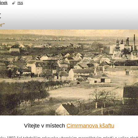
ánek
rss
t
r"
Vítejte v místech
Cimrmanova kšaftu