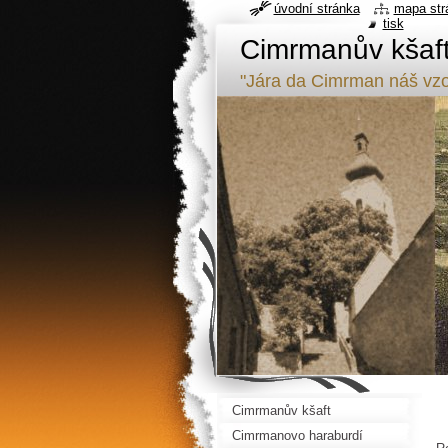
úvodní stránka
mapa str
tisk
Cimrmanův kšaf
"Jára da Cimrman náš vzo
Cimrmanův kšaft
Cimrmanovo haraburdí