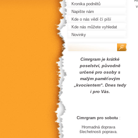
R
Kronika podnětů
v
Napište nám
Kde o nás vědí čí píší
Kde nás můžete vyhledat
Novinky
Cimrgram je krátké
poselství, původně
určené pro osoby s
malým paměťovým
„kvocientem“. Dnes tedy
i pro Vás.
Cimrgram pro
sobotu
:
Hromadná doprava
šlechetnosti poprava.