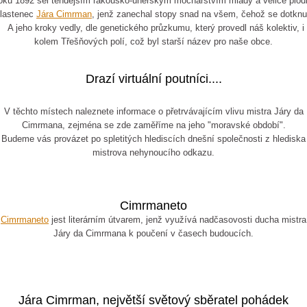
oku 1892 šel tehdejším rakousko-uherským mocnářstvím mladý a velice plod
lastenec
Jára Cimrman
, jenž zanechal stopy snad na všem, čehož se dotknu
A jeho kroky vedly, dle genetického průzkumu, který provedl náš kolektiv, i
kolem Třešňových polí, což byl starší název pro naše obce.
Drazí virtuální poutníci....
V těchto místech naleznete informace o přetrvávajícím vlivu mistra Járy da
Cimrmana, zejména se zde zaměříme na jeho "moravské období".
Budeme vás provázet po spletitých hlediscích dnešní společnosti z hlediska
mistrova nehynoucího odkazu.
Cimrmaneto
Cimrmaneto
jest literárním útvarem, jenž využívá nadčasovosti ducha mistra
Járy da Cimrmana k poučení v časech budoucích.
Jára Cimrman, největší světový sběratel pohádek